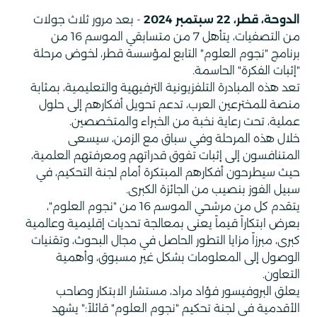
الدوحة، قطر،
22
سبتمبر
2024
-
بعد مرور ثلاث جولات
من التصفيات، يتأهل
7
من متسابقي الموسم 16 من
برنامج
"
نجوم العلوم" التابع لمؤسسة قطر، لخوض مرحلة
"إثبات الفكرة" الحاسمة.
تعد هذه المبادرة التلفزيونية الترفيهية والتعليمية، بمثابة
منصة للمخترعين العرب، تدعم تحويل أفكارهم إلى حلول
عملية، تحت رعاية نخبة من الخبراء والمتخصصين.
خلال هذه المرحلة وفي سباق مع الزمن، سيسعى
المتنافسون إلى إثبات تفوق قدراتهم ومعرفتهم العلمية،
حيث سيطرحون أفكارهم المبتكرة أمام لجنة التحكيم، في
سبيل الفوز بنصيب من الجائزة الكبرى.
يتقدم كل من مرشحي الموسم 16 من "نجوم العلوم"،
بعرض ابتكاراً قيماً يعنى بمعالجة تحديات إقليمية وعالمية
كبرى، مبرزاً مزايا التطور الحاصل في مجال البحوث، وتقنيات
الوصول إلى المعلومات بشكل غير مسبوق، وأهمية
التعاون.
يعلق البروفيسور فؤاد مراد، مستشار الابتكار وصاحب
الأقدمية في لجنة تحكيم "نجوم العلوم"
قائلاً:" يشهد