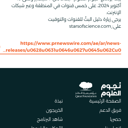
أكتوبر
2024
، على خمس قنوات في المنطقة وعبر شبكات
الإنترنت.
يرجى زيارة دليل البثّ للقنوات والتوقيت
على:
starsofscience.com
https://www.prnewswire.com/ae/ar/news-
releases/u0628u0631u0646u0627u0645u062Cu0…
الصفحة الرئيسية
نبذة
فريق الدعم
الخريجون
حصريا
شاهد البرنامج