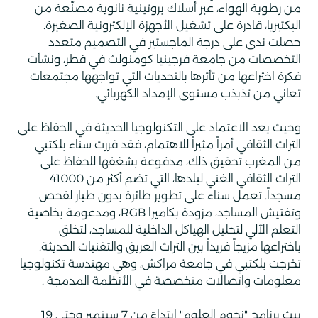
من رطوبة الهواء، عبر أسلاك بروتينية نانوية مصنّعة من
البكتيريا، قادرة على تشغيل الأجهزة الإلكترونية الصغيرة.
حصلت ندى على درجة الماجستير في التصميم متعدد
التخصصات من جامعة فرجينيا كومنولث في قطر، ونشأت
فكرة اختراعها من تأثرها بالتحديات التي تواجهها مجتمعات
تعاني من تذبذب مستوى الإمداد الكهربائي.
وحيث يعد الاعتماد على التكنولوجيا الحديثة في الحفاظ على
التراث الثقافي أمراً مثيراً للاهتمام، فقد قررت سناء بلكتبي
من المغرب تحقيق ذلك، مدفوعة بشغفها للحفاظ على
التراث الثقافي الغني لبلدها، التي تضم أكثر من
41000
مسجداً. تعمل سناء على تطوير طائرة بدون طيار لفحص
وتفتيش المساجد، مزودة بكاميرا
RGB
، ومدعومة بخاصية
التعلم الآلي لتحليل الهياكل الداخلية للمساجد، لتخلق
باختراعها مزيجاً فريداً بين التراث العريق والتقنيات الحديثة.
تخرجت بلكتبي في جامعة مراكش، وهي مهندسة تكنولوجيا
معلومات واتصالات متخصصة في الأنظمة المدمجة .
يبث برنامج "نجوم العلوم" ابتداءً من
7
سبتمبر وحتى
19