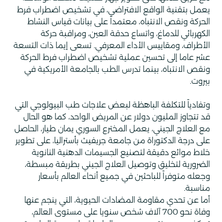
يعمل بتقنية الواقع الافتراضي، في تشخيص اضطراب فرط
الحركة ونقص الانتباه، معتمداً على بيانات قياس النشاط
الكهربائي للدماغ، واتساع حدقة العين، ومراقبة حركة
الأطراف، ومقاييس الأداء المعرفي. تسعى إيما ذات التسعة
عشر عاما إلى تحسين عملية تشخيص اضطراب فرط الحركة
ونقص الانتباه، بينما تدرس الطب بالجامعة الأمريكية في
بيروت.
وتفادياً للتكلفة الباهظة لبعض علاجات طب البيولوجي التي
قد تتجاوز المليون دولار عن المريض الواحد، كما هو الحال
مع العلاج الجيني، يعمل المخترع السوري يمان طيار، الحاصل
على درجة الدكتوراة من جامعة جريفيث بأستراليا، على تطوير
خلاط موائع دقيقة لتصنيع الجسيمات الدهنية النانوية
الضرورية لتخليق وتوصيل العلاج الجيني بطريقة مبسطة،
وجعله متوفراً للباحثين في جميع أنحاء العالم بأسعار
مناسبة.
أما عن تحدي مقاومة المضادات الحيوية، التي ينجم عنها
وفاة نحو
700
آلاف شخص سنويا على مستوى العالم،