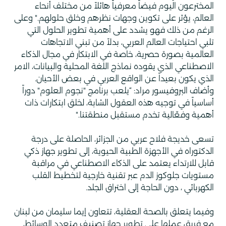
المخترعون اليوم فيضاً معرفياً هائلاً من مختلف أنحاء
العالم، يؤثر على تكوين وجهات نظرهم وخلق حلولهم." وعلى
الرغم من ذلك فهو يشدد على أهمية تطوير الحلول التي
تلبي احتياجات العالم العربي، بدلاً من تبني الاتجاهات
العالمية بصورة حصرية، خاصة في الابتكار في مجال الذكاء
الاصطناعي الذي يقوده نماذج اللغة المحلية والبيانات، الامر
الذي يكون بعيداً عن الواقع العربي في بعض الأحيان.
وأضاف البروفيسور مراد: “يلعب برنامج "نجوم العلوم" دوراً
أساسياً في توجيه هذه العقول الشابة، لخلق ابتكارات ذات
أهمية وفعّالية تخدم مستقبل منطقتنا."
تسعى خديجة فلاح عربي من الجزائر، الحاصلة على درجة
الدكتوراه في الأجهزة الطبية الحيوية، إلى تطوير جهاز ذكي
قابل للارتداء يعتمد على الذكاء الاصطناعي في مراقبة
مستويات جلوكوز الدم عبر تقنية خارجية لتخطيط القلب
الكهربائي ، دون الحاجة إلى اختراق الجلد.
وفيما يتعلق بالصحة العقلية، تتعاون إيما سليمان من لبنان
مع فريق عملها على تطوير جهاز تصنيف متعدد الوسائط،