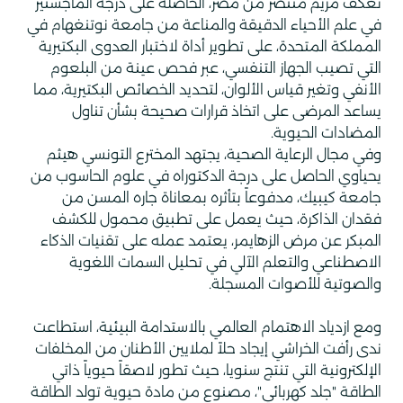
تعكف مريم منتصر من مصر، الحاصلة على درجة الماجستير
في علم الأحياء الدقيقة والمناعة من جامعة نوتنغهام في
المملكة المتحدة، على تطوير أداة لاختبار العدوى البكتيرية
التي تصيب الجهاز التنفسي، عبر فحص عينة من البلعوم
الأنفي وتغير قياس الألوان، لتحديد الخصائص البكتيرية، مما
يساعد المرضى على اتخاذ قرارات صحيحة بشأن تناول
المضادات الحيوية.
وفي مجال الرعاية الصحية، يجتهد المخترع التونسي هيثم
يحياوي الحاصل على درجة الدكتوراه في علوم الحاسوب من
جامعة كيبيك، مدفوعاً بتأثره بمعاناة جاره المسن من
فقدان الذاكرة، حيث يعمل على تطبيق محمول للكشف
المبكر عن مرض الزهايمر، يعتمد عمله على تقنيات الذكاء
الاصطناعي والتعلم الآلي في تحليل السمات اللغوية
والصوتية للأصوات المسجلة.
ومع ازدياد الاهتمام العالمي بالاستدامة البيئية، استطاعت
ندى رأفت الخراشي إيجاد حلاً لملايين الأطنان من المخلفات
الإلكترونية التي تنتج سنويا، حيث تطور لاصقاً حيوياً ذاتي
الطاقة "جلد كهربائي"، مصنوع من مادة حيوية تولد الطاقة