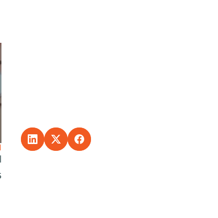
INKEDIN
ARE TO FACEBOOK
SHARE TO X
ا
ا
5 نو